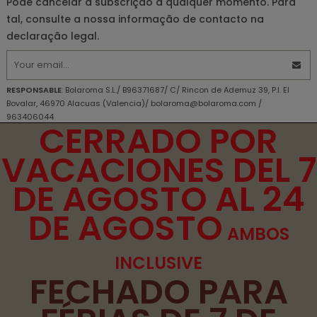
Pode cancelar a subscrição a qualquer momento. Para
tal, consulte a nossa informação de contacto na
declaração legal.
RESPONSABLE
: Bolaroma S.L./ B96371687/ C/ Rincon de Ademuz 39, P.I. El
Bovalar, 46970 Alacuas (Valencia)/ bolaroma@bolaroma.com /
963406044
CERRADO POR
OBJETIVO PRINCIPAL
: Responda às perguntas e envie as informações
solicitadas.
VACACIONES DEL 7
DIREITOS
: DIREITOS Acesso, retificação, exclusão e portabilidade de seus
dados, de limitação e oposição ao seu processamento, além de não estar
DE AGOSTO AL 24
sujeito a decisões baseadas apenas no processamento automatizado de
seus dados, quando apropriado.
DE AGOSTO
INFORMAÇÕES ADICIONAIS
: Você pode consultar informações adicionais e
detalhadas sobre nossa Política de Privacidade
aqui
AMBOS
Declaro que compreendi as informações fornecidas e
INCLUSIVE
concordo com o tratamento que será feito com meus dados
FECHADO PARA
pessoais.
Li e aceito os
termos e condições de uso
e a
política de