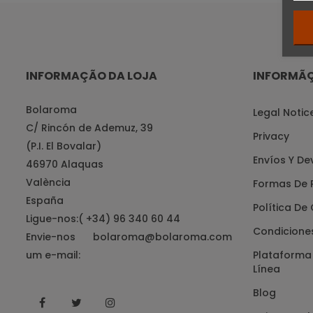
INFORMAÇÃO DA LOJA
INFORMÃ
Bolaroma
Legal Notic
C/ Rincón de Ademuz, 39
Privacy
(P.I. El Bovalar)
Envíos Y De
46970 Alaquas
València
Formas De 
España
Política De
Ligue-nos:
( +34) 96 340 60 44
Condicione
Envie-nos
bolaroma@bolaroma.com
um e-mail:
Plataforma 
Línea
Blog
Facebook
Twitter
Instagram