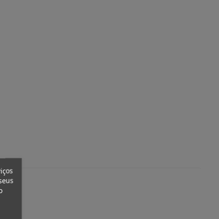
iços
seus
o