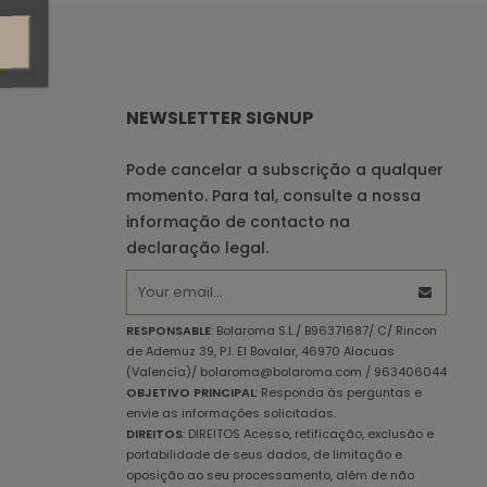
NEWSLETTER SIGNUP
Pode cancelar a subscrição a qualquer
momento. Para tal, consulte a nossa
informação de contacto na
declaração legal.
RESPONSABLE
: Bolaroma S.L./ B96371687/ C/ Rincon
de Ademuz 39, P.I. El Bovalar, 46970 Alacuas
(Valencia)/ bolaroma@bolaroma.com / 963406044
OBJETIVO PRINCIPAL
: Responda às perguntas e
envie as informações solicitadas.
DIREITOS
: DIREITOS Acesso, retificação, exclusão e
portabilidade de seus dados, de limitação e
oposição ao seu processamento, além de não