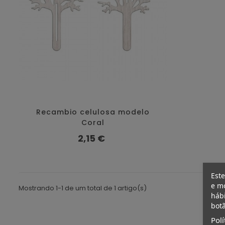
Recambio celulosa modelo
Coral
Preço
2,15 €
Este
e mo
Mostrando 1-1 de um total de 1 artigo(s)
hábi
botã
Polí