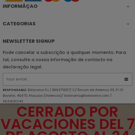
INFORMÃÇAO

CATEGORIAS

NEWSLETTER SIGNUP
Pode cancelar a subscrição a qualquer momento. Para
tal, consulte a nossa informação de contacto na
declaração legal.
RESPONSABLE
: Bolaroma S.L./ B96371687/ C/ Rincon de Ademuz 39, P.I. El
Bovalar, 46970 Alacuas (Valencia)/ bolaroma@bolaroma.com /
963406044
CERRADO POR
OBJETIVO PRINCIPAL
: Responda às perguntas e envie as informações
solicitadas.
VACACIONES DEL 7
DIREITOS
: DIREITOS Acesso, retificação, exclusão e portabilidade de seus
dados, de limitação e oposição ao seu processamento, além de não estar
sujeito a decisões baseadas apenas no processamento automatizado de