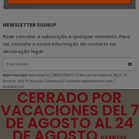
CATEGORIAS

NEWSLETTER SIGNUP
Pode cancelar a subscrição a qualquer momento. Para
tal, consulte a nossa informação de contacto na
declaração legal.
RESPONSABLE
: Bolaroma S.L./ B96371687/ C/ Rincon de Ademuz 39, P.I. El
Bovalar, 46970 Alacuas (Valencia)/ bolaroma@bolaroma.com /
963406044
CERRADO POR
OBJETIVO PRINCIPAL
: Responda às perguntas e envie as informações
solicitadas.
VACACIONES DEL 7
DIREITOS
: DIREITOS Acesso, retificação, exclusão e portabilidade de seus
dados, de limitação e oposição ao seu processamento, além de não estar
DE AGOSTO AL 24
sujeito a decisões baseadas apenas no processamento automatizado de
seus dados, quando apropriado.
DE AGOSTO
INFORMAÇÕES ADICIONAIS
: Você pode consultar informações adicionais e
detalhadas sobre nossa Política de Privacidade
aqui
AMBOS