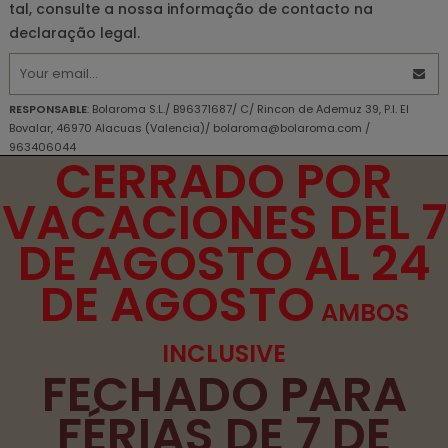
tal, consulte a nossa informação de contacto na
declaração legal.
RESPONSABLE
: Bolaroma S.L./ B96371687/ C/ Rincon de Ademuz 39, P.I. El
Bovalar, 46970 Alacuas (Valencia)/ bolaroma@bolaroma.com /
963406044
CERRADO POR
OBJETIVO PRINCIPAL
: Responda às perguntas e envie as informações
solicitadas.
VACACIONES DEL 7
DIREITOS
: DIREITOS Acesso, retificação, exclusão e portabilidade de seus
dados, de limitação e oposição ao seu processamento, além de não estar
DE AGOSTO AL 24
sujeito a decisões baseadas apenas no processamento automatizado de
seus dados, quando apropriado.
DE AGOSTO
INFORMAÇÕES ADICIONAIS
: Você pode consultar informações adicionais e
detalhadas sobre nossa Política de Privacidade
aqui
AMBOS
Declaro que compreendi as informações fornecidas e
INCLUSIVE
concordo com o tratamento que será feito com meus dados
FECHADO PARA
pessoais.
FÉRIAS DE 7 DE
Li e aceito os
termos e condições de uso
e a
política de
privacidade