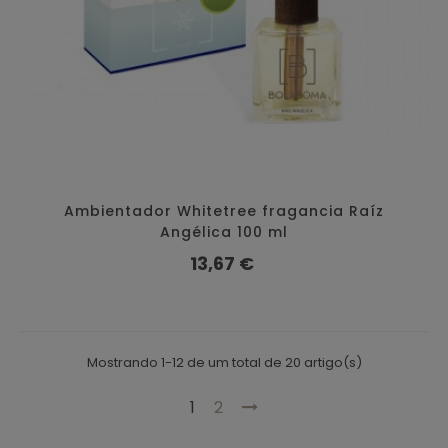
Ambientador Whitetree fragancia Raíz
Angélica 100 ml
Preço
13,67 €
Mostrando 1-12 de um total de 20 artigo(s)
1
2