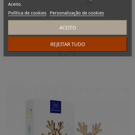
Aceito.
Política de cookies
Personalização de cookies
ACEITO
Ambientador Whitetree fragancia Jazmín 100
REJEITAR TUDO
ml
Preço
13,67 €