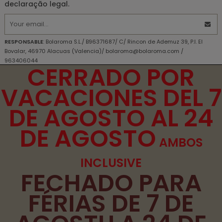
declaração legal.
RESPONSABLE
: Bolaroma S.L./ B96371687/ C/ Rincon de Ademuz 39, P.I. El
Bovalar, 46970 Alacuas (Valencia)/ bolaroma@bolaroma.com /
963406044
CERRADO POR
OBJETIVO PRINCIPAL
: Responda às perguntas e envie as informações
solicitadas.
VACACIONES DEL 7
DIREITOS
: DIREITOS Acesso, retificação, exclusão e portabilidade de seus
dados, de limitação e oposição ao seu processamento, além de não estar
DE AGOSTO AL 24
sujeito a decisões baseadas apenas no processamento automatizado de
seus dados, quando apropriado.
DE AGOSTO
INFORMAÇÕES ADICIONAIS
: Você pode consultar informações adicionais e
detalhadas sobre nossa Política de Privacidade
aqui
AMBOS
Declaro que compreendi as informações fornecidas e
INCLUSIVE
concordo com o tratamento que será feito com meus dados
FECHADO PARA
pessoais.
FÉRIAS DE 7 DE
Li e aceito os
termos e condições de uso
e a
política de
privacidade