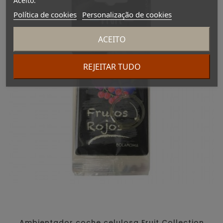
Aceito.
Política de cookies
Personalização de cookies
ACEITO
REJEITAR TUDO
Ambientador coche celulosa Fruit Collection