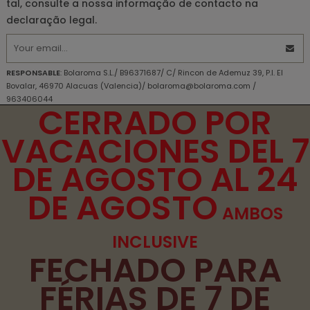
tal, consulte a nossa informação de contacto na
declaração legal.
RESPONSABLE
: Bolaroma S.L./ B96371687/ C/ Rincon de Ademuz 39, P.I. El
Bovalar, 46970 Alacuas (Valencia)/ bolaroma@bolaroma.com /
963406044
CERRADO POR
OBJETIVO PRINCIPAL
: Responda às perguntas e envie as informações
solicitadas.
VACACIONES DEL 7
DIREITOS
: DIREITOS Acesso, retificação, exclusão e portabilidade de seus
dados, de limitação e oposição ao seu processamento, além de não estar
DE AGOSTO AL 24
sujeito a decisões baseadas apenas no processamento automatizado de
seus dados, quando apropriado.
DE AGOSTO
INFORMAÇÕES ADICIONAIS
: Você pode consultar informações adicionais e
detalhadas sobre nossa Política de Privacidade
aqui
AMBOS
Declaro que compreendi as informações fornecidas e
INCLUSIVE
concordo com o tratamento que será feito com meus dados
FECHADO PARA
pessoais.
FÉRIAS DE 7 DE
Li e aceito os
termos e condições de uso
e a
política de
privacidade