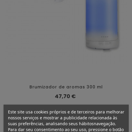
Brumizador de aromas 300 ml
Preço
47,70 €
Este site usa cookies próprios e de terceiros para melhorar
nossos serviços e mostrar a publicidade relacionada às
suas preferências, analisando seus hábitosnavegação.
Mostrando 1-1 de um total de 1 artigo(s)
Para dar seu consentimento ao seu uso, pressione o botão