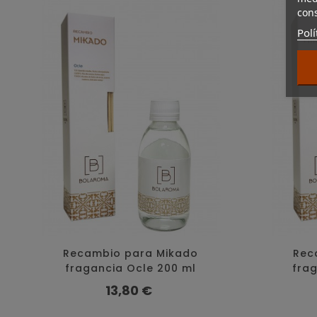
cons
Polí
Recambio para Mikado
Rec
fragancia Ocle 200 ml
frag
Precio
13,80 €