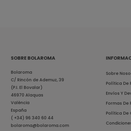
SOBRE BOLAROMA
INFORMA
Bolaroma
Sobre Noso
C/ Rincón de Ademuz, 39
Política De
(P.I. El Bovalar)
Envíos Y De
46970 Alaquas
València
Formas De 
España
Política De
( +34) 96 340 60 44
Condicione
bolaroma@bolaroma.com