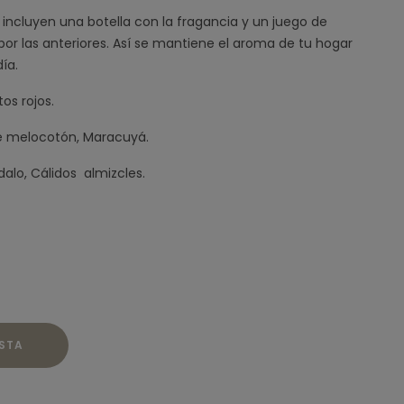
incluyen una botella con la fragancia y un juego de
r por las anteriores. Así se mantiene el aroma de tu hogar
día.
os rojos.
 de melocotón, Maracuyá.
alo, Cálidos almizcles.
ESTA