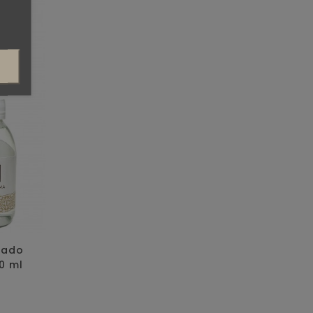
kado
0 ml