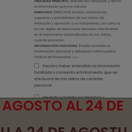
FINALIDAD PRINCIPAL
: Atender las consultas y remitir
la información que nos solicita.
DERECHOS
: DERECHOS Acceso, rectificación,
supresión y portabilidad de sus datos, de
limitación y oposición a su tratamiento, así como a
no ser objeto de decisiones basadas únicamente
en el tratamiento automatizado de sus datos,
cuando procedan.
INFORMACIÓN ADICIONAL
: Puede consultar la
información adicional y detallada sobre nuestra
Política de Privacidad
aqui
Declaro haber entendido la información
facilitada y consiento el tratamiento que se
efectuará de mis datos de carácter
personal.
He leído y acepto los
términos y
 AGOSTO AL 24 DE
condiciones de uso
y la
política de
privacidad
Desarrollado por ADDIS