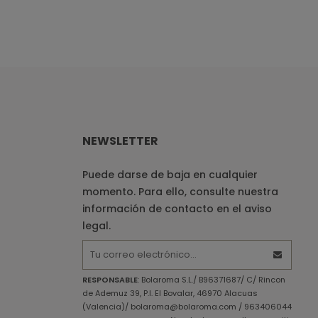
NEWSLETTER
Puede darse de baja en cualquier
momento. Para ello, consulte nuestra
información de contacto en el aviso
legal.
RESPONSABLE
: Bolaroma S.L./ B96371687/ C/ Rincon
de Ademuz 39, P.I. El Bovalar, 46970 Alacuas
(Valencia)/ bolaroma@bolaroma.com / 963406044