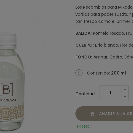
Los Recambios para Mikado 
varillas para poder sustitui
tan fresco como el primer 
SALIDA
:
Pomelo rosado, Frut
CUERPO:
Lirio blanco, Flor
FONDO:
Ámbar, Cedro, Sánd
Contenido:
200 ml
Cantidad
AÑADIR A LA C

EN STOCK