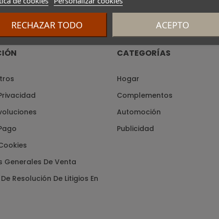
tica de cookies
Personalizar cookies
RECHAZAR TODO
ACEPTO
CIÓN
CATEGORÍAS
tros
Hogar
 Privacidad
Complementos
voluciones
Automoción
Pago
Publicidad
 Cookies
s Generales De Venta
De Resolución De Litigios En