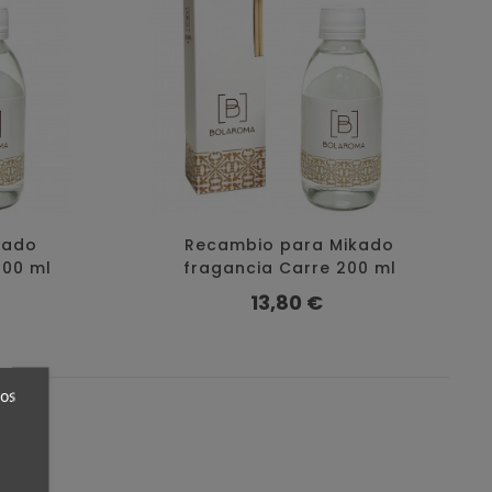
kado
Recambio para Mikado
200 ml
fragancia Carre 200 ml
Precio
13,80 €
ros