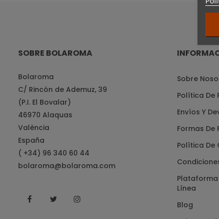
Polí
SOBRE BOLAROMA
INFORMA
Bolaroma
Sobre Noso
C/ Rincón de Ademuz, 39
Política De
(P.I. El Bovalar)
Envíos Y De
46970 Alaquas
València
Formas De 
España
Política De
( +34) 96 340 60 44
Condicione
bolaroma@bolaroma.com
Plataforma 
Línea
Facebook
Twitter
Instagram
Blog