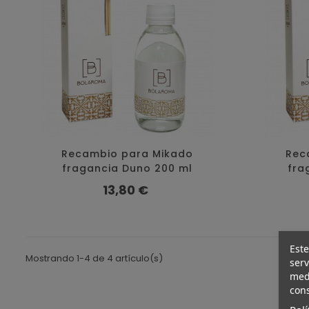
Recambio para Mikado
Rec
fragancia Duno 200 ml
fra
Precio
13,80 €
Este
Mostrando 1-4 de 4 artículo(s)
serv
medi
cons