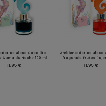
dor celulosa Caballito
Ambientador celulosa 
a Dama de Noche 100 ml
fragancia Frutos Rojo
Precio
Precio
11,95 €
11,95 €