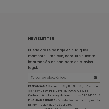
NEWSLETTER
Puede darse de baja en cualquier
momento. Para ello, consulte nuestra
información de contacto en el aviso
legal.
RESPONSABLE
: Bolaroma S.L./ B96371687/ C/ Rincon
de Ademuz 39, P.I. El Bovalar, 46970 Alacuas
(Valencia)/ bolaroma@bolaroma.com / 963406044
FINALIDAD PRINCIPAL
: Atender las consultas y remitir
la información que nos solicita.