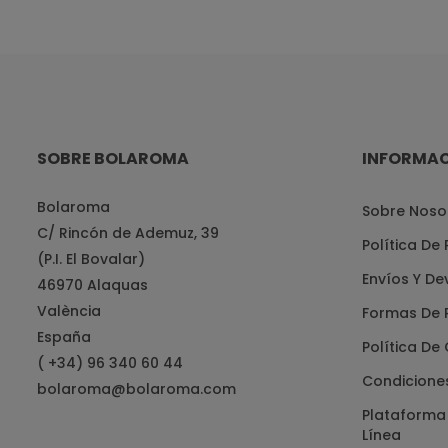
SOBRE BOLAROMA
INFORMA
Bolaroma
Sobre Noso
C/ Rincón de Ademuz, 39
Política De
(P.I. El Bovalar)
Envíos Y De
46970 Alaquas
València
Formas De 
España
Política De
( +34) 96 340 60 44
Condicione
bolaroma@bolaroma.com
Plataforma 
Línea