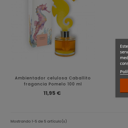
Este
serv
medi
cons
Polí
Ambientador celulosa Caballito
fragancia Pomelo 100 ml
Precio
11,95 €
Mostrando 1-5 de 5 artículo(s)