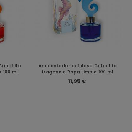
Caballito
Ambientador celulosa Caballito
s 100 ml
fragancia Ropa Limpia 100 ml
Precio
11,95 €