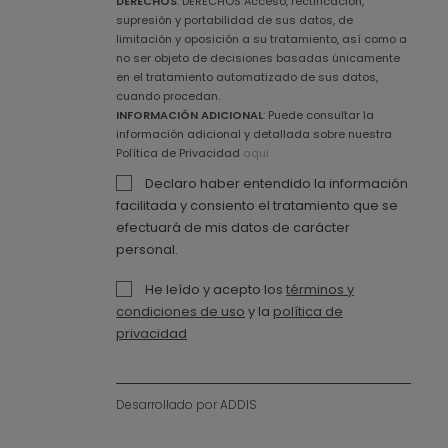
DERECHOS
: DERECHOS Acceso, rectificación,
supresión y portabilidad de sus datos, de
limitación y oposición a su tratamiento, así como a
no ser objeto de decisiones basadas únicamente
en el tratamiento automatizado de sus datos,
cuando procedan.
INFORMACIÓN ADICIONAL
: Puede consultar la
información adicional y detallada sobre nuestra
Política de Privacidad
aqui
Declaro haber entendido la información
facilitada y consiento el tratamiento que se
efectuará de mis datos de carácter
personal.
He leído y acepto los
términos y
condiciones de uso
y la
política de
privacidad
Desarrollado por ADDIS