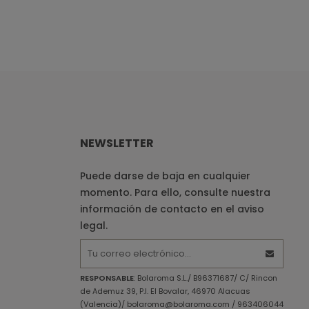
NEWSLETTER
Puede darse de baja en cualquier
momento. Para ello, consulte nuestra
información de contacto en el aviso
legal.
RESPONSABLE
: Bolaroma S.L./ B96371687/ C/ Rincon
de Ademuz 39, P.I. El Bovalar, 46970 Alacuas
(Valencia)/ bolaroma@bolaroma.com / 963406044