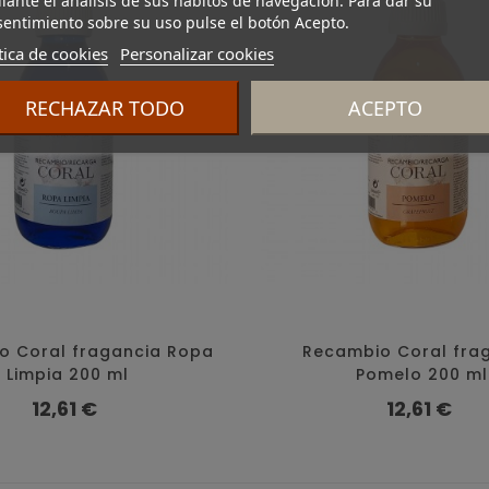
ante el análisis de sus hábitos de navegación. Para dar su
entimiento sobre su uso pulse el botón Acepto.
tica de cookies
Personalizar cookies
RECHAZAR TODO
ACEPTO
o Coral fragancia Ropa
Recambio Coral fra
Limpia 200 ml
Pomelo 200 ml
Precio
Precio
12,61 €
12,61 €