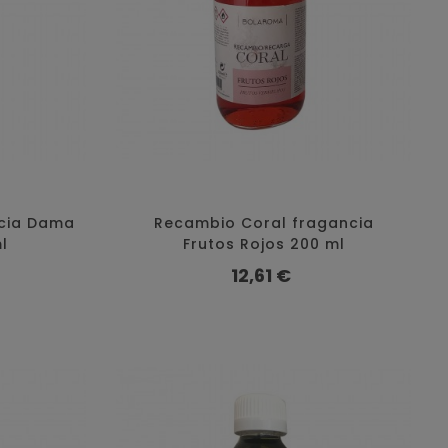
cia Dama
Recambio Coral fragancia
l
Frutos Rojos 200 ml
Precio
12,61 €