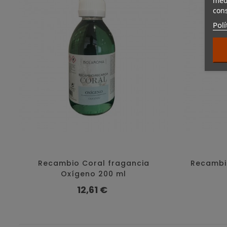
medi
cons
Polí
Recambio Coral fragancia
Recambi
Oxígeno 200 ml
Precio
12,61 €