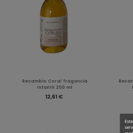
Recambio Coral fragancia
Recam
Infantil 200 ml
Precio
12,61 €
Este
serv