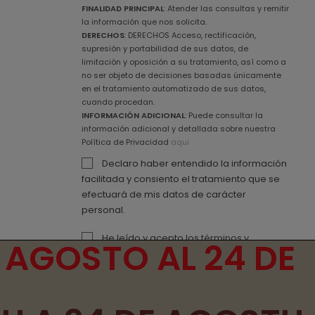
FINALIDAD PRINCIPAL
: Atender las consultas y remitir
la información que nos solicita.
DERECHOS
: DERECHOS Acceso, rectificación,
supresión y portabilidad de sus datos, de
limitación y oposición a su tratamiento, así como a
no ser objeto de decisiones basadas únicamente
en el tratamiento automatizado de sus datos,
cuando procedan.
INFORMACIÓN ADICIONAL
: Puede consultar la
información adicional y detallada sobre nuestra
Política de Privacidad
aqui
Declaro haber entendido la información
facilitada y consiento el tratamiento que se
efectuará de mis datos de carácter
personal.
He leído y acepto los
términos y
 AGOSTO AL 24 DE
condiciones de uso
y la
política de
privacidad