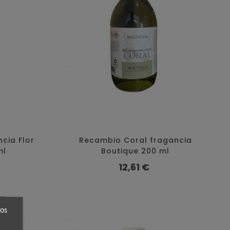
cia Flor
Recambio Coral fragancia
ml
Boutique 200 ml
Precio
12,61 €
ros