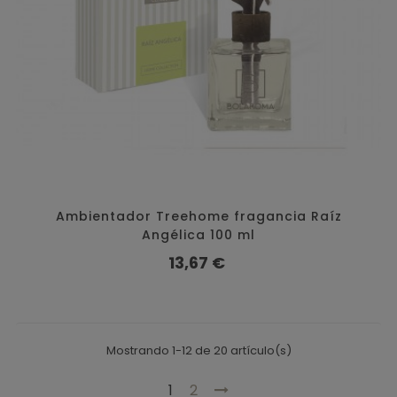
Ambientador Treehome fragancia Raíz
Angélica 100 ml
Precio
13,67 €
Mostrando 1-12 de 20 artículo(s)
1
2