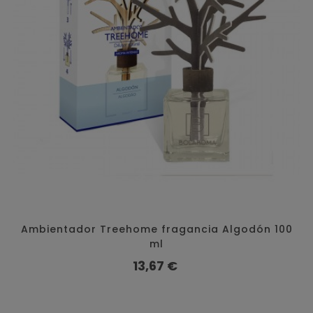
Ambientador Treehome fragancia Algodón 100
ml
Precio
13,67 €