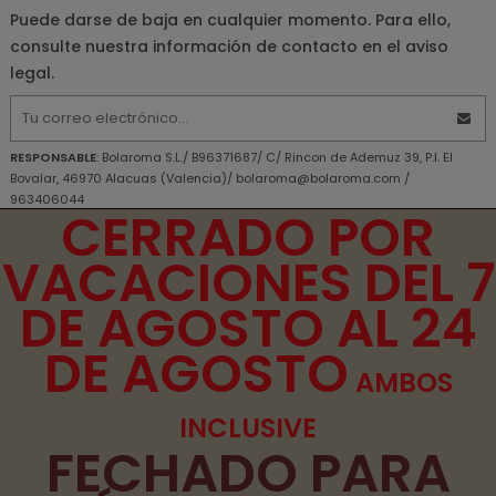
Puede darse de baja en cualquier momento. Para ello,
consulte nuestra información de contacto en el aviso
legal.
RESPONSABLE
: Bolaroma S.L./ B96371687/ C/ Rincon de Ademuz 39, P.I. El
Bovalar, 46970 Alacuas (Valencia)/ bolaroma@bolaroma.com /
963406044
CERRADO POR
FINALIDAD PRINCIPAL
: Atender las consultas y remitir la información que nos
solicita.
VACACIONES DEL 7
DERECHOS
: DERECHOS Acceso, rectificación, supresión y portabilidad de
sus datos, de limitación y oposición a su tratamiento, así como a no ser
DE AGOSTO AL 24
objeto de decisiones basadas únicamente en el tratamiento automatizado
de sus datos, cuando procedan.
DE AGOSTO
INFORMACIÓN ADICIONAL
: Puede consultar la información adicional y
detallada sobre nuestra Política de Privacidad
aqui
AMBOS
Declaro haber entendido la información facilitada y
INCLUSIVE
consiento el tratamiento que se efectuará de mis datos de
FECHADO PARA
carácter personal.
He leído y acepto los
términos y condiciones de uso
y la