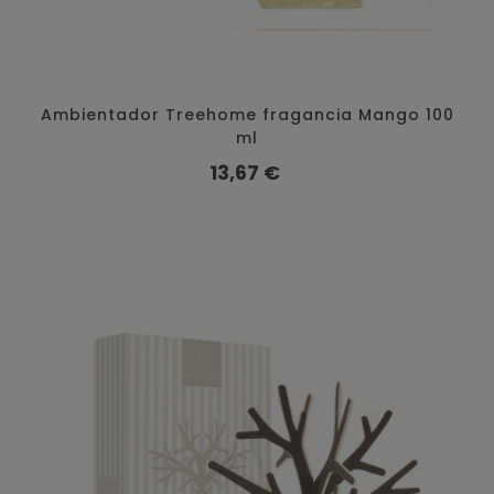
Ambientador Treehome fragancia Mango 100
ml
Precio
13,67 €