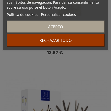
sus hábitos de navegación. Para dar su consentimiento
sobre su uso pulse el botón Acepto.
Política de cookies
Personalizar cookies
ACEPTO
Ambientador Treehome fragancia Jazmín 100
RECHAZAR TODO
ml
Precio
13,67 €