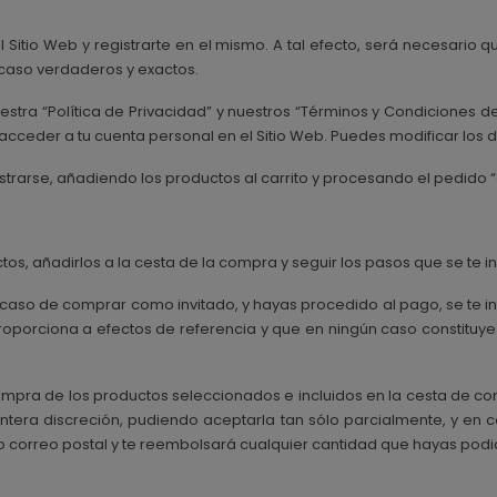
Sitio Web y registrarte en el mismo. A tal efecto, será necesario que
o caso verdaderos y exactos.
uestra “Política de Privacidad” y nuestros “Términos y Condiciones d
acceder a tu cuenta personal en el Sitio Web. Puedes modificar los
istrarse, añadiendo los productos al carrito y procesando el pedido
os, añadirlos a la cesta de la compra y seguir los pasos que se te i
n caso de comprar como invitado, y hayas procedido al pago, se te 
proporciona a efectos de referencia y que en ningún caso constituy
 compra de los productos seleccionados e incluidos en la cesta de c
ntera discreción, pudiendo aceptarla tan sólo parcialmente, y en c
o correo postal y te reembolsará cualquier cantidad que hayas podi