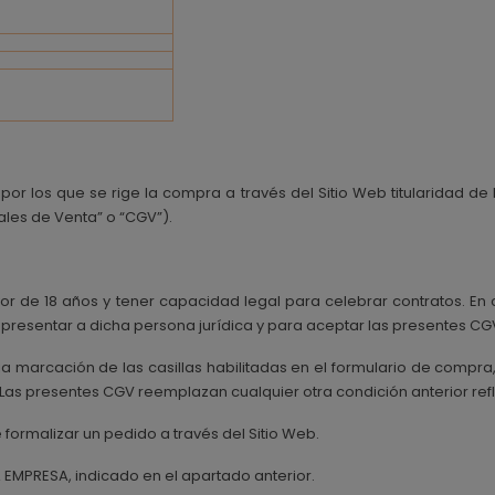
r los que se rige la compra a través del Sitio Web titularidad de 
ales de Venta” o “CGV”).
ayor de 18 años y tener capacidad legal para celebrar contratos. E
epresentar a dicha persona jurídica y para aceptar las presentes CG
a marcación de las casillas habilitadas en el formulario de compr
o. Las presentes CGV reemplazan cualquier otra condición anterior re
ormalizar un pedido a través del Sitio Web.
 EMPRESA, indicado en el apartado anterior.