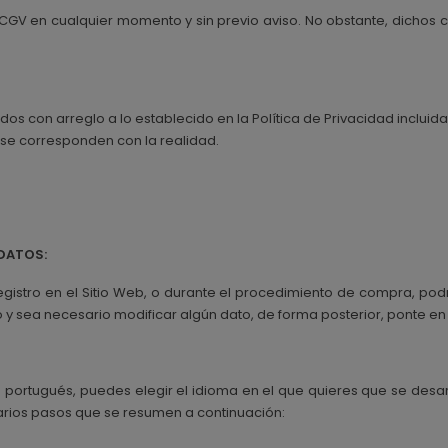
s CGV en cualquier momento y sin previo aviso. No obstante, dichos
ados con arreglo a lo establecido en la
Política de Privacidad
incluid
 se corresponden con la realidad.
DATOS:
egistro en el Sitio Web, o durante el procedimiento de compra, podr
 sea necesario modificar algún dato, de forma posterior, ponte en c
 portugués, puedes elegir el idioma en el que quieres que se desa
rios pasos que se resumen a continuación: