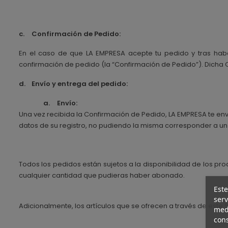
c.
Confirmación de Pedido:
En el caso de que LA EMPRESA acepte tu pedido y tras haber
confirmación de pedido (la “Confirmación de Pedido”). Dicha C
d.
Envío y entrega del pedido:
a.
Envío:
Una vez recibida la Confirmación de Pedido, LA EMPRESA te envi
datos de su registro, no pudiendo la misma corresponder a un a
Todos los pedidos están sujetos a la disponibilidad de los pr
cualquier cantidad que pudieras haber abonado.
Este
serv
Adicionalmente, los artículos que se ofrecen a través de este 
medi
cons