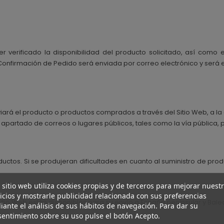
 verificado la disponibilidad del producto solicitado, así como e
onfirmación de Pedido será enviada por correo electrónico y será efe
ará el producto o productos comprados a través del Sitio Web, a la 
partado de correos o lugares públicos, tales como la vía pública, p
oductos. Si se produjeran dificultades en cuanto al suministro de pr
 sitio web utiliza cookies propias y de terceros para mejorar nuest
icios y mostrarle publicidad relacionada con sus preferencias
Sitio Web están disponibles para su envío a España peninsular y Balea
ante el análisis de sus hábitos de navegación. Para dar su
entimiento sobre su uso pulse el botón Acepto.