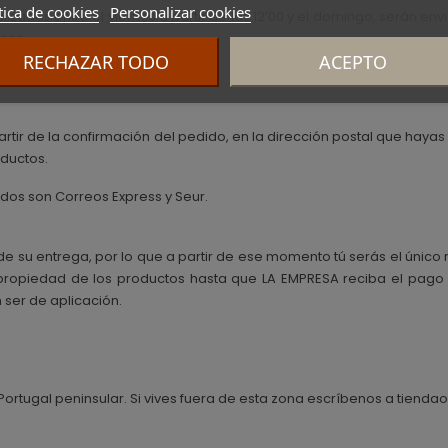
tica de cookies
Personalizar cookies
lizados entre el viernes a partir de las 12’00 y el domingo, serán e
rnes.
RECHAZAR TODO
ACEPTO
artir de la confirmación del pedido, en la dirección postal que haya
oductos.
dos son Correos Express y Seur.
de su entrega, por lo que a partir de ese momento tú serás el único
 propiedad de los productos hasta que LA EMPRESA reciba el pago
 ser de aplicación.
 Portugal peninsular. Si vives fuera de esta zona escríbenos a tie