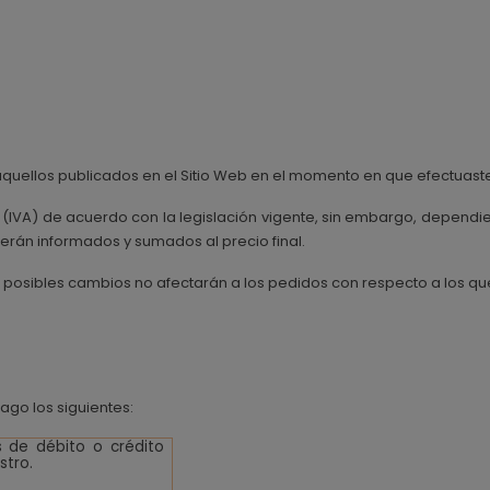
aquellos publicados en el Sitio Web en el momento en que efectuaste
 (IVA) de acuerdo con la legislación vigente, sin embargo, dependien
 serán informados y sumados al precio final.
s posibles cambios no afectarán a los pedidos con respecto a los q
go los siguientes:
s de débito o crédito
stro.