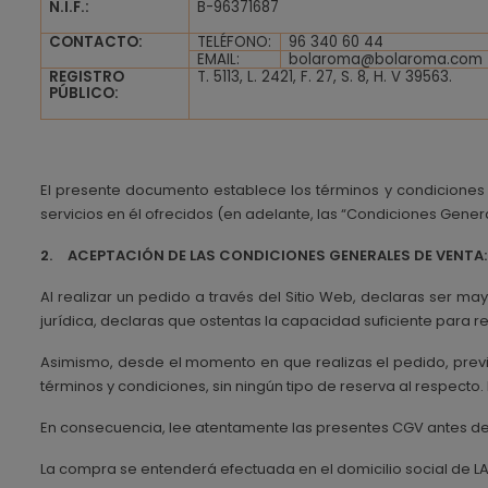
N.I.F.:
B-96371687
CONTACTO:
TELÉFONO:
96 340 60 44
EMAIL:
bolaroma@bolaroma.com
REGISTRO
T. 5113, L. 2421, F. 27, S. 8, H. V 39563.
PÚBLICO:
El presente documento establece los términos y condiciones po
servicios en él ofrecidos (en adelante, las “Condiciones Gener
2.
ACEPTACIÓN DE LAS CONDICIONES GENERALES DE VENTA:
Al realizar un pedido a través del Sitio Web, declaras ser m
jurídica, declaras que ostentas la capacidad suficiente para r
Asimismo, desde el momento en que realizas el pedido, previ
términos y condiciones, sin ningún tipo de reserva al respect
En consecuencia, lee atentamente las presentes CGV antes de f
La compra se entenderá efectuada en el domicilio social de LA