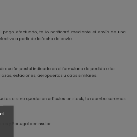
l pago efectuado, te lo notificará mediante el envío de una
ctiva a partir de la fecha de envío.
dirección postal indicada en el formulario de pedido o los
lazas, estaciones, aeropuertos u otros similares.
oductos o si no quedasen artículos en stock, te reembolsaremos
ros
res y Portugal peninsular.