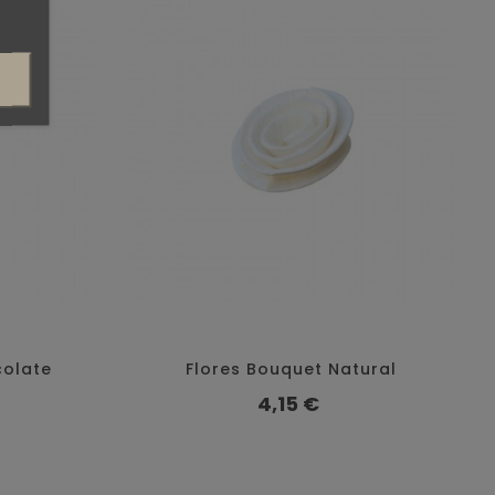
colate
Flores Bouquet Natural
Precio
4,15 €