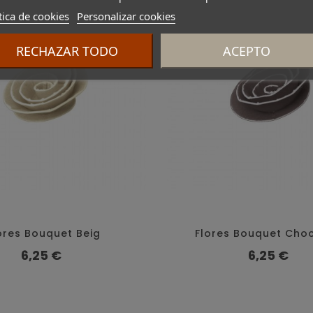
tica de cookies
Personalizar cookies
RECHAZAR TODO
ACEPTO
ores Bouquet Beig
Flores Bouquet Cho
Precio
Precio
6,25 €
6,25 €