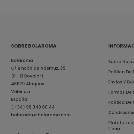
SOBRE BOLAROMA
INFORMA
Bolaroma
Sobre Noso
C/ Rincón de Ademuz, 39
Política De
(P.I. El Bovalar)
Envíos Y De
46970 Alaquas
València
Formas De 
España
Política De
( +34) 96 340 60 44
Condicione
bolaroma@bolaroma.com
Plataforma 
Línea