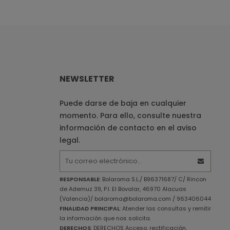
NEWSLETTER
Puede darse de baja en cualquier
momento. Para ello, consulte nuestra
información de contacto en el aviso
legal.
RESPONSABLE
: Bolaroma S.L./ B96371687/ C/ Rincon
de Ademuz 39, P.I. El Bovalar, 46970 Alacuas
(Valencia)/ bolaroma@bolaroma.com / 963406044
FINALIDAD PRINCIPAL
: Atender las consultas y remitir
la información que nos solicita.
DERECHOS
: DERECHOS Acceso, rectificación,