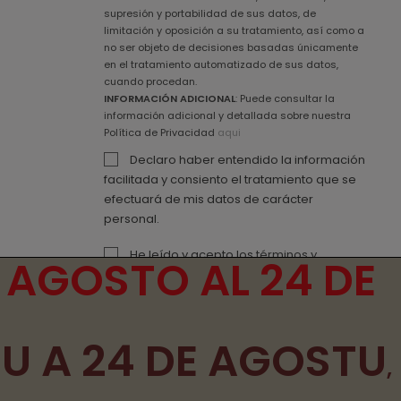
supresión y portabilidad de sus datos, de
limitación y oposición a su tratamiento, así como a
no ser objeto de decisiones basadas únicamente
en el tratamiento automatizado de sus datos,
cuando procedan.
INFORMACIÓN ADICIONAL
: Puede consultar la
información adicional y detallada sobre nuestra
Política de Privacidad
aqui
Declaro haber entendido la información
facilitada y consiento el tratamiento que se
efectuará de mis datos de carácter
personal.
He leído y acepto los
términos y
 AGOSTO AL 24 DE
condiciones de uso
y la
política de
privacidad
TU A 24 DE AGOSTU
Desarrollado por ADDIS
,