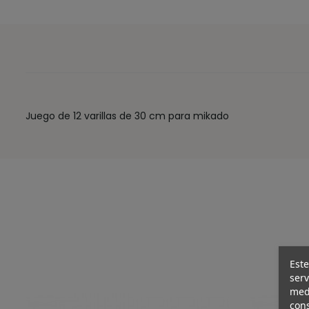
Juego de 12 varillas de 30 cm para mikado
Este
serv
medi
cons