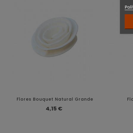
Polí
Flores Bouquet Natural Grande
Fl
Precio
4,15 €